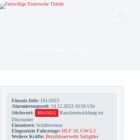
Zum
Inhalt
springen
Rauchentwicklung im Discounter
Einsatz-Info:
101/2023
Alarmierungszeit:
14.12.2023 10:56 Uhr
Stichwort:
Rauchentwicklung im
BRAND/2
Discounter
Einsatzort:
Schäferwiese
Eingesetzte Fahrzeuge:
HLF 10
,
GW-L2
Weitere Kräfte:
Berufsfeuerwehr Salzgitter