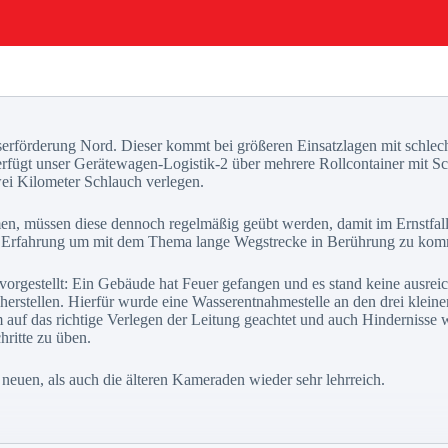
sserförderung Nord. Dieser kommt bei größeren Einsatzlagen mit schl
erfügt unser Gerätewagen-Logistik-2 über mehrere Rollcontainer mit S
wei Kilometer Schlauch verlegen.
, müssen diese dennoch regelmäßig geübt werden, damit im Ernstfall al
le Erfahrung um mit dem Thema lange Wegstrecke in Berührung zu ko
vorgestellt: Ein Gebäude hat Feuer gefangen und es stand keine ausre
cherstellen. Hierfür wurde eine Wasserentnahmestelle an den drei kleine
m auf das richtige Verlegen der Leitung geachtet und auch Hindernisse
hritte zu üben.
 neuen, als auch die älteren Kameraden wieder sehr lehrreich.