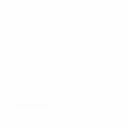
Einsatz
Beiträge
B2 – ausgelöster Heimrauchmelder
Um 22:49 Uhr wurden wir in die Ahornstraße zu einem ausgelösten He