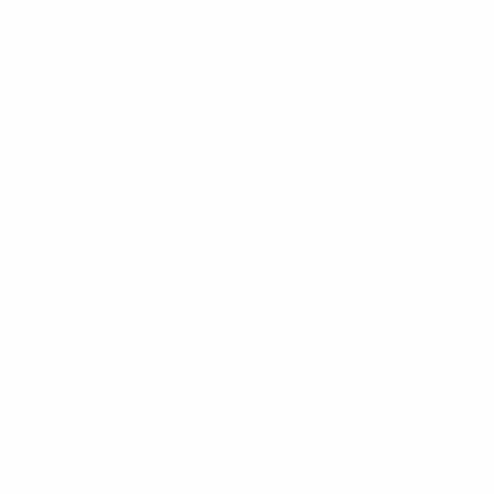
imrauchmelder alarmiert. Beim eintreffen…