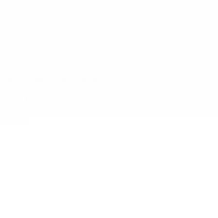
imrauchmelder alarmiert.
en durchgeführt, und es konnte kein ausgelöster Heimrauchmelder loka
ter, die Wohnung im ersten Obergeschoss zu erkunden.
Rauch oder einem Feuer zu erkennen war.
 und haben die Einsatzstelle der Polizei Salzgitter übergeben.