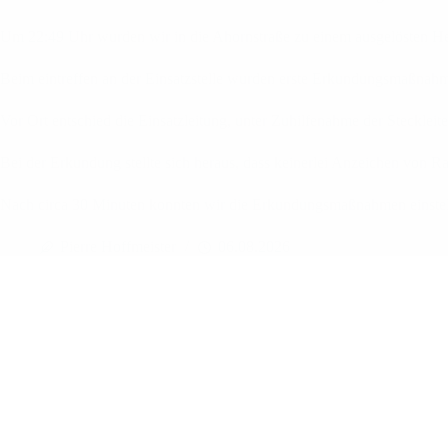
Um 22:49 Uhr wurden wir in die Ahornstraße zu einem ausgelösten He
Beim eintreffen an der Einsatzstelle wurden erste Erkundungsmaßnahm
Vor Ort entschied die Einsatzleitung, unter Zuhilfenahme der Stecklei
Bei der Erkundung stellte sich heraus, dass keinerlei Anzeichen von 
Nach circa 30 Minuten konnten wir die Erkundungsmaßnahmen einstellen
Pierre Hoffmeister
06.08.2026