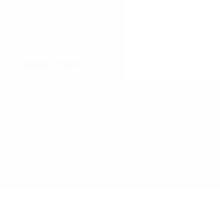
Einsatz
Beiträge
H2 / VU Verkehrsunfall auf der A39
Am späten Abend um 20:37 Uhr wurde die Ortswehr Thiede zu einem 
Am späten Abend um 20:37 Uhr wurde die Ortswehr Thiede zu einem Ver
Bereits auf Anfahrt zur Einsatzstelle erhielten wir von der Leitstelle 
Nach circa 20 Minuten konnten wir uns wieder einsatzbereit am Stand
Pierre Hoffmeister
05.08.2026