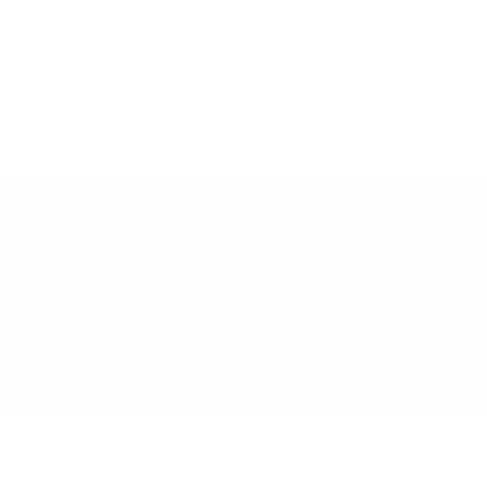
Verkehrsunfall auf der…
kehrsunfall auf der A39 in Fahrtrichtung Salzgitter gerufen.
die Information, dass wir die Alarmfahrt abbrechen können und wieder in
ort zurückmelden.