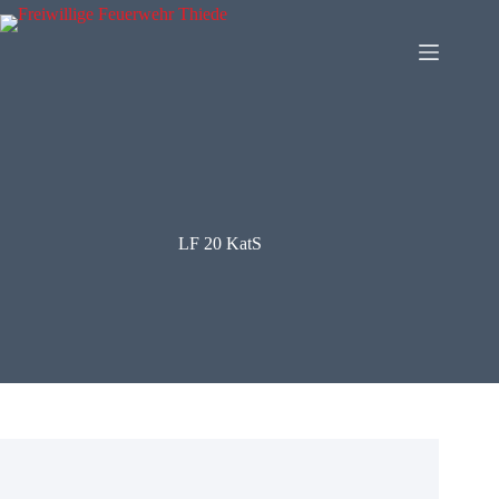
Zum
Inhalt
springen
LF 20 KatS