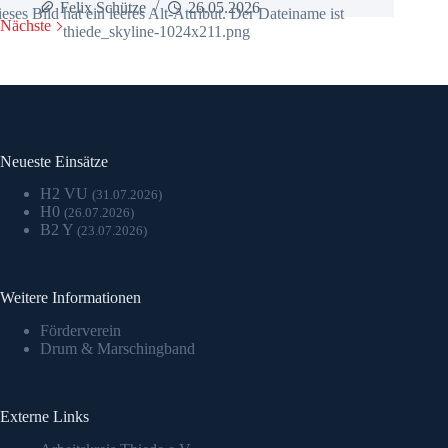
Felix Schütze
26.05.2026
Nächste
Neueste Einsätze
H2 VU
(31.07.2026)
H0
(26.07.2026)
B2 Y
(23.07.2026)
Weitere Informationen
Förderverein
Drum & Marschingband
Externe Links