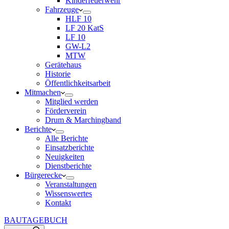
Kinderfeuerwehr
Fahrzeuge
HLF 10
LF 20 KatS
LF 10
GW-L2
MTW
Gerätehaus
Historie
Öffentlichkeitsarbeit
Mitmachen
Mitglied werden
Förderverein
Drum & Marchingband
Berichte
Alle Berichte
Einsatzberichte
Neuigkeiten
Dienstberichte
Bürgerecke
Veranstaltungen
Wissenswertes
Kontakt
BAUTAGEBUCH