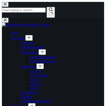
Zum
Inhalt
springen
Keine
Ergebnisse
Start
Ortswehr
Über uns
Ortskommando
Nachwuchs
Jugendfeuerwehr
Kinderfeuerwehr
Fahrzeuge
HLF 10
LF 20 KatS
LF 10
GW-L2
MTW
Gerätehaus
Historie
Öffentlichkeitsarbeit