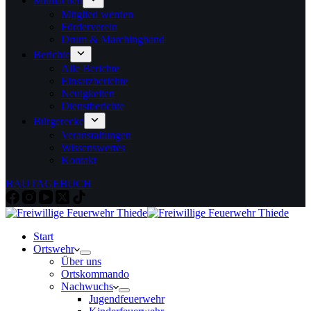
Mitmachen
Mitglied werden
Förderverein
Drum & Marchingband
Berichte
Alle Berichte
Einsatzberichte
Neuigkeiten
Dienstberichte
Bürgerecke
Veranstaltungen
Wissenswertes
Kontakt
BAUTAGEBUCH
Start
Ortswehr
Über uns
Ortskommando
Nachwuchs
Jugendfeuerwehr