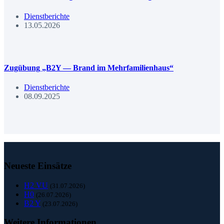
Dienstberichte
13.05.2026
Zugübung „B2Y — Brand im Mehrfamilienhaus“
Dienstberichte
08.09.2025
Neueste Einsätze
H2 VU
(31.07.2026)
H0
(26.07.2026)
B2 Y
(23.07.2026)
Weitere Informationen