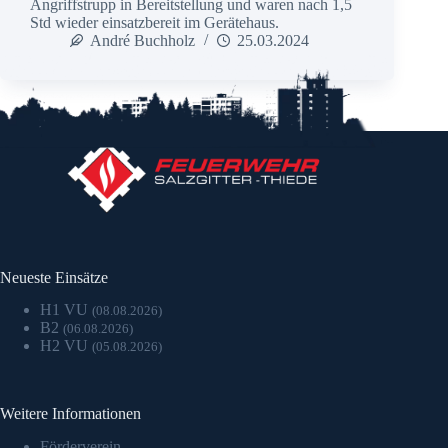
Angriffstrupp in Bereitstellung und waren nach 1,5
Std wieder einsatzbereit im Gerätehaus.
André Buchholz
25.03.2024
Neueste Einsätze
H1 VU
(08.08.2026)
B2
(06.08.2026)
H2 VU
(05.08.2026)
Weitere Informationen
Förderverein