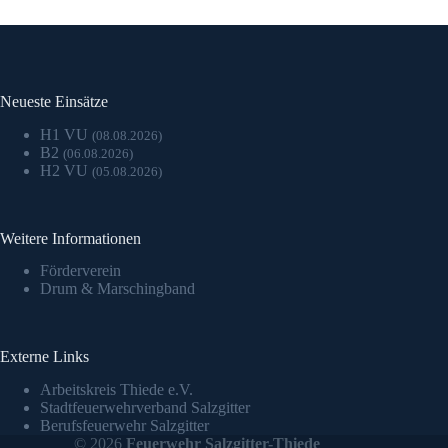
Neueste Einsätze
H1 VU
(08.08.2026)
B2
(06.08.2026)
H2 VU
(05.08.2026)
Weitere Informationen
Förderverein
Drum & Marschingband
Externe Links
Arbeitskreis Thiede e.V.
Stadtfeuerwehrverband Salzgitter
Berufsfeuerwehr Salzgitter
© 2026
Feuerwehr Salzgitter-Thiede